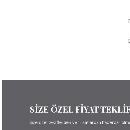
SİZE ÖZEL FİYAT TEKLİF
Size özel tekliflerden ve fırsatlardan haberdar olmak