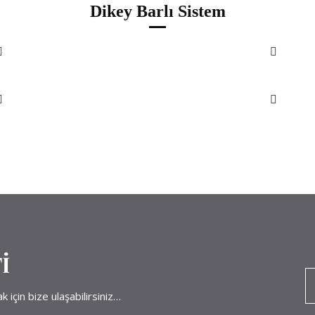
Dikey Barlı Sistem
İ
 için bize ulaşabilirsiniz…